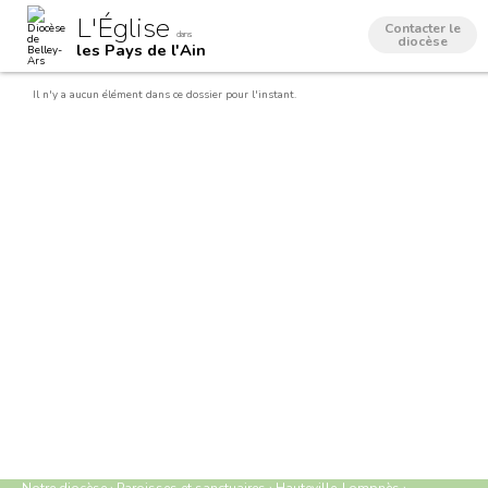
Aller
Outils
L'Église
au
personnels
Contacter le
dans
contenu.
diocèse
les Pays de l'Ain
|
Aller
à
Il n'y a aucun élément dans ce dossier pour l'instant.
la
navigation