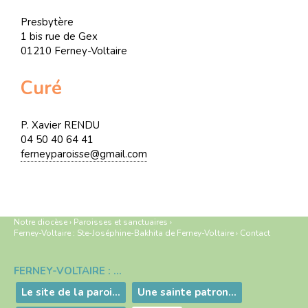
Presbytère
1 bis rue de Gex
01210 Ferney-Voltaire
Curé
P. Xavier RENDU
04 50 40 64 41
ferneyparoisse@gmail.com
Notre diocèse
›
Paroisses et sanctuaires
›
Ferney-Voltaire : Ste-Joséphine-Bakhita de Ferney-Voltaire
›
Contact
FERNEY-VOLTAIRE : STE-JOSÉPHINE-BAKHITA DE FERNEY-VOLTAIRE
Navigation
Le site de la paroisse de Ferney
Une sainte patronne pour le groupement de Ferney