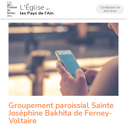
Aller
Outils
L'Église
au
personnels
Contacter le
dans
contenu.
diocèse
les Pays de l'Ain
|
Aller
à
la
navigation
Groupement paroissial Sainte
Joséphine Bakhita de Ferney-
Voltaire