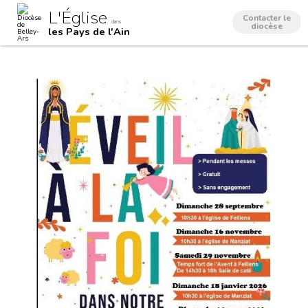
Aller
Outils
L'Église
au
personnels
Contacter le
dans
contenu.
diocèse
les Pays de l'Ain
|
Aller
à
la
navigation