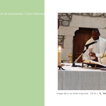
es et sanctuaires
›
Culoz-Valromey
›
Image dans sa taille originale :
26 ko
|
Voi