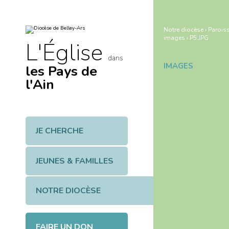
Aller
Outils
au
personnels
contenu.
|
Notre diocèse
›
Paroiss
Aller
images
›
P5.JPG
à
L'Église
la
navigation
dans
IMAGES
les Pays de
Navigation
l'Ain
JE CHERCHE
JEUNES & FAMILLES
NOTRE DIOCÈSE
FAIRE UN DON