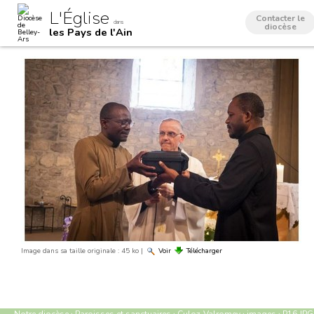
Aller
Outils
L'Église
au
personnels
Contacter le
dans
contenu.
diocèse
les Pays de l'Ain
|
Aller
à
la
navigation
Image dans sa taille originale :
45 ko
|
Voir
Télécharger