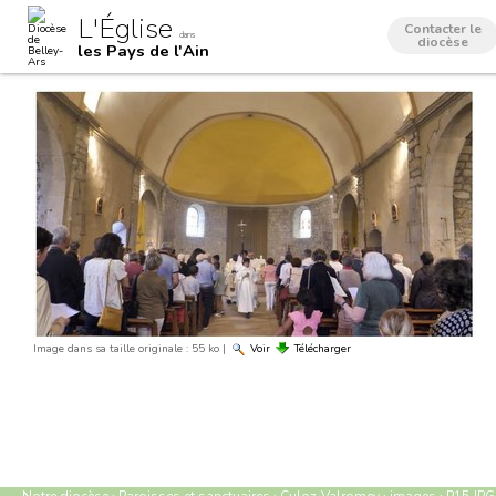
Aller
Outils
L'Église
au
personnels
Contacter le
dans
contenu.
diocèse
les Pays de l'Ain
|
Aller
à
la
navigation
Image dans sa taille originale :
55 ko
|
Voir
Télécharger