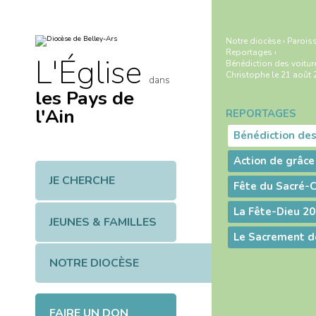
Aller
Outils
au
personnels
contenu.
|
Notre diocèse
›
Paroiss
Aller
Reportages
›
à
L'Église
Bénédiction des voiture
la
navigation
Christophe le 21 août 
dans
les Pays de
l'Ain
REPORTAGES
Navigation
JE CHERCHE
La Fête-Dieu 2
JEUNES & FAMILLES
NOTRE DIOCÈSE
FAIRE UN DON