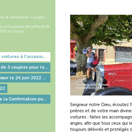
es et sanctuaires
›
Coligny
›
s à l'occasion de la fête de St
2022 à Coligny
Bénédiction des voitures à l'occasion de la fête de St Christophe le 21 août 2022 à Coligny
Action de grâce de 3 couples pour leur 50 ans de mariage le 2 août 2022 à Coligny
Fête du Sacré-Cœur le 24 juin 2022 à Coligny
022
Le Sacrement de la Confirmation pour 25 jeunes à Coligny le 2 juin 2019
Seigneur notre Dieu, écoutez 
prières et de votre main divine
voitures ; faites les accompagn
anges, afin que tous ceux qui le
toujours délivrés et protégés 