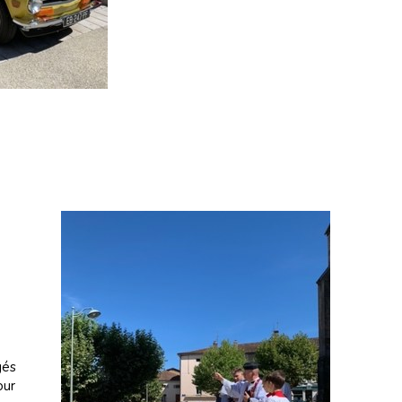
gés
our