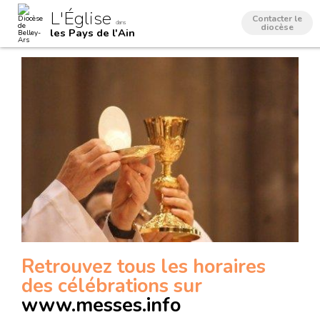
Aller
Outils
L'Église
au
personnels
Contacter le
dans
contenu.
diocèse
les Pays de l'Ain
|
Aller
à
la
navigation
Retrouvez tous les horaires
des célébrations sur
www.messes.info