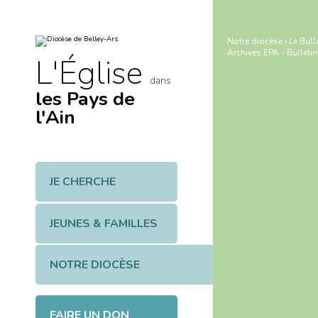
Aller
Outils
au
personnels
contenu.
|
Notre diocèse
›
Le Bull
Aller
Archives EPA - Bulleti
à
L'Église
la
navigation
dans
les Pays de
l'Ain
JE CHERCHE
JEUNES & FAMILLES
NOTRE DIOCÈSE
FAIRE UN DON