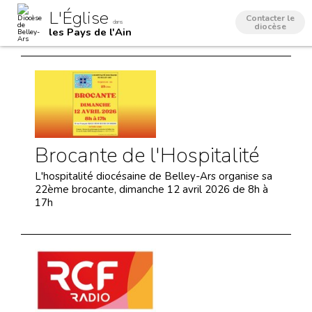
Aller
Outils
L'Église
au
personnels
Contacter le
dans
contenu.
diocèse
les Pays de l'Ain
|
Aller
à
la
navigation
Brocante de l'Hospitalité
L'hospitalité diocésaine de Belley-Ars organise sa
22ème brocante, dimanche 12 avril 2026 de 8h à
17h