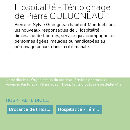
Hospitalité - Témoignage
de Pierre GUEUGNEAU
Pierre et Sylvie Gueugneau habitent Montluel sont
les nouveaux responsables de l’Hospitalité
diocésaine de Lourdes, service qui accompagne les
personnes âgées, malades ou handicapées au
pèlerinage annuel dans la cité mariale.
Notre diocèse
›
Organisation du diocèse
›
Services pastoraux
›
Voyages Pastoraux (Pèlerinages)
›
Hospitalité diocésaine de Belley-Ars
HOSPITALITÉ DIOCÉSAINE DE BELLEY-ARS
Navigation
Brocante de l'Hospitalité
Hospitalité - Témoignage de Pierre GUEUGNEAU