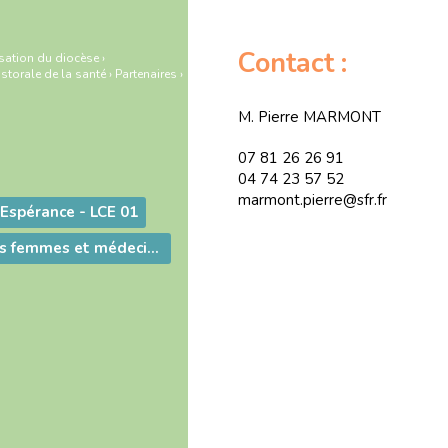
Contact :
sation du diocèse
›
storale de la santé
›
Partenaires
›
M. Pierre MARMONT
07 81 26 26 91
04 74 23 57 52
marmont.pierre@sfr.fr
Espérance - LCE 01
Groupe de sages femmes et médecins chrétiens