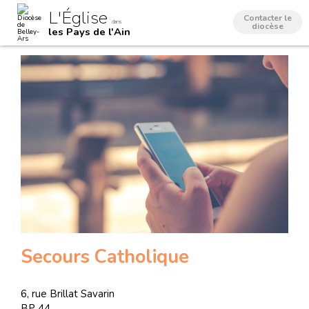
Aller
Outils
L'Église
au
personnels
Contacter le
dans
contenu.
diocèse
les Pays de l'Ain
|
Aller
à
la
navigation
Secours Catholique
6, rue Brillat Savarin
BP 44