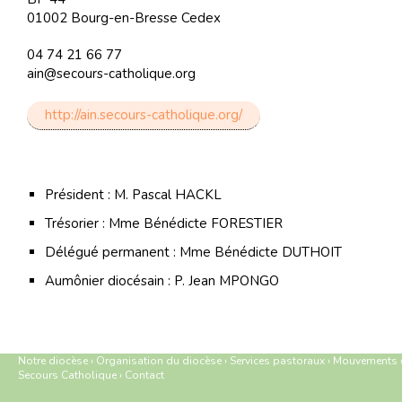
01002 Bourg-en-Bresse Cedex
04 74 21 66 77
ain@secours-catholique.org
http://ain.secours-catholique.org/
Président : M. Pascal HACKL
Trésorier : Mme Bénédicte FORESTIER
Délégué permanent : Mme Bénédicte DUTHOIT
Aumônier diocésain : P. Jean MPONGO
Notre diocèse
›
Organisation du diocèse
›
Services pastoraux
›
Mouvements
Secours Catholique
›
Contact