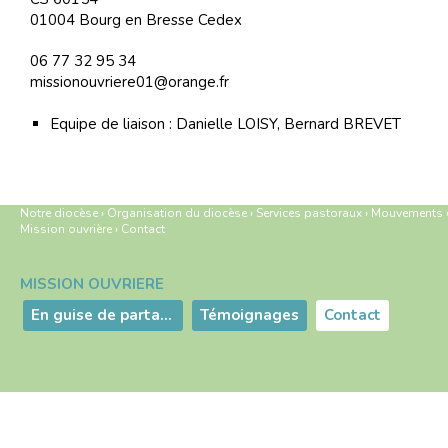
01004 Bourg en Bresse Cedex
06 77 32 95 34
missionouvriere01@orange.fr
Equipe de liaison : Danielle LOISY, Bernard BREVET
Notre diocèse
›
Organisation du diocèse
›
Services pastoraux
›
Mouvements
Mission ouvrière
›
Contact
MISSION OUVRIÈRE
Navigation
En guise de partage : le 11 septembre 1984, Afred ANCEL
Témoignages
Contact