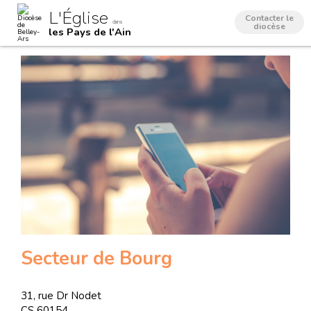
Aller
Outils
L'Église
au
personnels
Contacter le
dans
contenu.
diocèse
les Pays de l'Ain
|
Aller
à
la
navigation
Secteur de Bourg
31, rue Dr Nodet
CS 60154