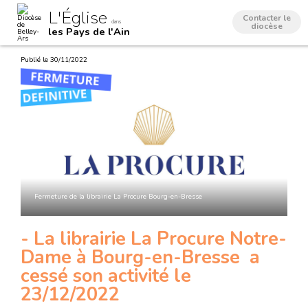
Aller
Outils
L'Église
au
personnels
Contacter le
dans
contenu.
diocèse
les Pays de l'Ain
|
Aller
à
Publié le 30/11/2022
la
navigation
Fermeture de la librairie La Procure Bourg-en-Bresse
- La librairie La Procure Notre-
Dame à Bourg-en-Bresse a
cessé son activité le
23/12/2022