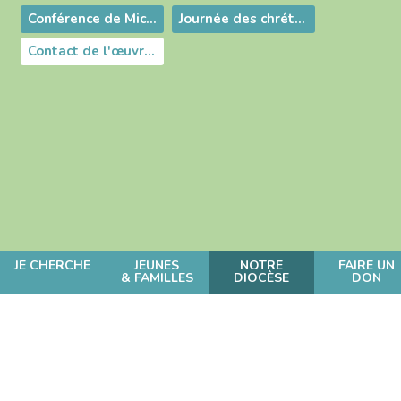
Conférence de Michel Younès - La mosaïque des chrétiens d'Orient - Actualité et enjeux d'avenir
Journée des chrétiens d'orient - Dimanche 25 mai 2025
Contact de l'œuvre d'Orient
JE CHERCHE
JEUNES
NOTRE
FAIRE UN
& FAMILLES
DIOCÈSE
DON