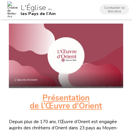
Aller
Outils
L'Église
au
personnels
Contacter le
dans
contenu.
diocèse
les Pays de l'Ain
|
Aller
à
la
navigation
L'œuvre d'orient
Présentation
de l’Œuvre d'Orient
Depuis plus de 170 ans, l’Œuvre d’Orient est engagée
auprès des chrétiens d’Orient dans 23 pays au Moyen-