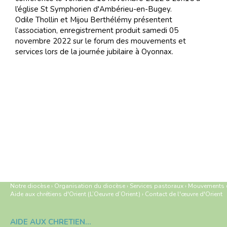
l’église St Symphorien d'Ambérieu-en-Bugey.
Odile Thollin et Mijou Berthélémy présentent
l’association, enregistrement produit samedi 05
novembre 2022 sur le forum des mouvements et
services lors de la journée jubilaire à Oyonnax.
Notre diocèse
›
Organisation du diocèse
›
Services pastoraux
›
Mouvements
Aide aux chrétiens d'Orient (L’Oeuvre d’Orient)
›
Contact de l'œuvre d'Orient
AIDE AUX CHRÉTIENS D'ORIENT (L’OEUVRE D’ORIENT)
Navigation