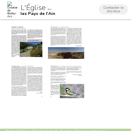
Aller
Outils
L'Église
au
personnels
Contacter le
dans
contenu.
diocèse
les Pays de l'Ain
|
Aller
à
la
navigation