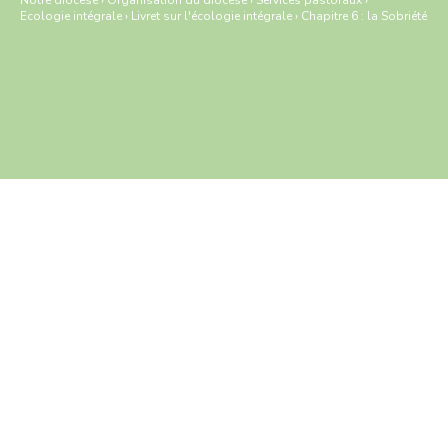
Notre diocèse
›
Organisation du diocèse
›
Services pastoraux
›
Ecologie intégrale
›
Livret sur l'écologie intégrale
›
Chapitre 6 : la Sobriété