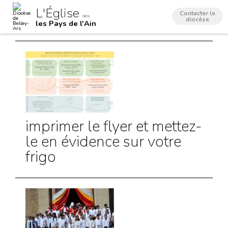
Aller
Outils
L'Église
au
personnels
Contacter le
dans
contenu.
diocèse
les Pays de l'Ain
|
Aller
à
la
navigation
imprimer le flyer et mettez-
le en évidence sur votre
frigo