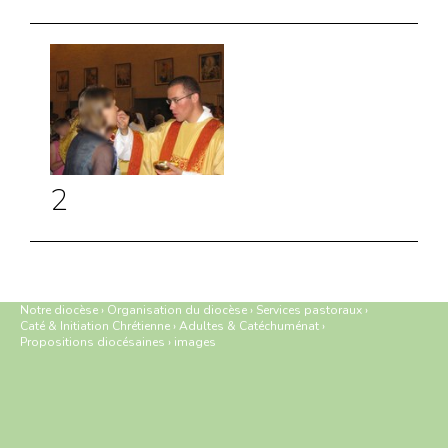
2
Notre diocèse
›
Organisation du diocèse
›
Services pastoraux
›
Caté & Initiation Chrétienne
›
Adultes & Catéchuménat
›
Propositions diocésaines
›
images