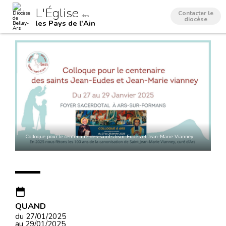
Aller
Outils
L'Église
au
personnels
Contacter le
dans
contenu.
diocèse
les Pays de l'Ain
|
Aller
à
la
navigation
Colloque pour le centenaire des saints Jean-Eudes et Jean-Marie Vianney
QUAND
du 27/01/2025
au 29/01/2025