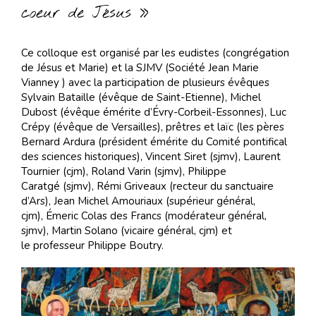
coeur de Jésus »
Ce colloque est organisé par les eudistes (congrégation
de Jésus et Marie) et la SJMV (Société Jean Marie
Vianney ) avec la participation de plusieurs évêques
Sylvain Bataille (évêque de Saint-Etienne), Michel
Dubost (évêque émérite d’Évry-Corbeil-Essonnes), Luc
Crépy (évêque de Versailles), prêtres et laïc (les pères
Bernard Ardura (président émérite du Comité pontifical
des sciences historiques), Vincent Siret (sjmv), Laurent
Tournier (cjm), Roland Varin (sjmv), Philippe
Caratgé (sjmv), Rémi Griveaux (recteur du sanctuaire
d’Ars), Jean Michel Amouriaux (supérieur général,
cjm), Émeric Colas des Francs (modérateur général,
sjmv), Martin Solano (vicaire général, cjm) et
le professeur Philippe Boutry.