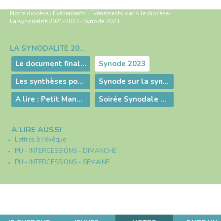
Notre diocèse
›
Évènements
›
Évènements dans le diocèse
›
La synodalité 2021-2023
›
Synode 2023
LA SYNODALITÉ 2021-2023
Navigation
Le document final du Synode "Pour une Eglise synodale : communion, participation, Mission" est disponible en français
Synode 2023
Les synthèses pour le synode
Synode sur la synodalité dans le diocèse de Belley-Ars
A lire : Petit Manuel de synodalité
Soirée Synodale à Ambérieu
A LIRE AUSSI
Lettres à l'évêque
PU - INTERCESSIONS - DIMANCHE
PU - INTERCESSIONS - SEMAINE