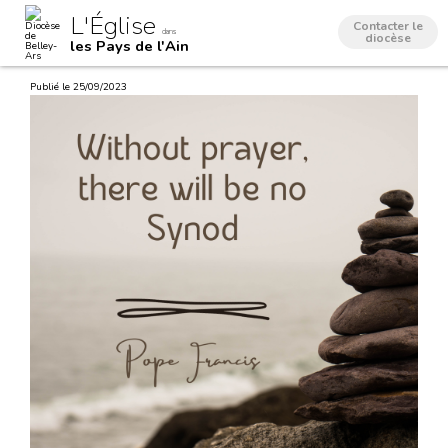
Aller
Outils
L'Église
au
personnels
Contacter le
dans
contenu.
diocèse
les Pays de l'Ain
|
Aller
à
Publié le 25/09/2023
la
navigation