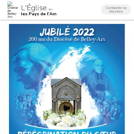
Aller
Outils
L'Église
au
personnels
Contacter le
dans
contenu.
diocèse
les Pays de l'Ain
|
Aller
à
la
navigation