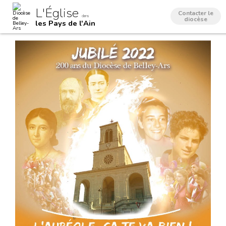
Aller
Outils
L'Église
au
personnels
Contacter le
dans
contenu.
diocèse
les Pays de l'Ain
|
Aller
à
la
navigation