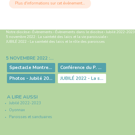
Plus d'informations sur cet événement…
Notre diocèse
›
Évènements
›
Évènements dans le diocèse
›
Jubilé 2022-2023
5 novembre 2022 : La sainteté des laïcs et la vie paroissiale
›
JUBILÉ 2022 - La sainteté des laïcs et le rôle des paroisses
5 NOVEMBRE 2022 : LA SAINTETÉ DES LAÏCS ET LA VIE PAROISSIALE
Navigation
Spectacle Montre nous le Ciel - Jubilé 2022 Oyonnax
Conférence du P. Francis Manoukian
Photos - Jubilé 2022 - Oyonnax
JUBILÉ 2022 - La sainteté des laïcs et le rôle des paroisses
A LIRE AUSSI
Jubilé 2022-2023
Oyonnax
Paroisses et sanctuaires