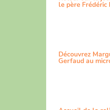
le père Frédéric
Découvrez Margue
Gerfaud au micro