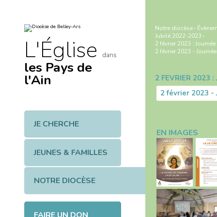
Aller
Outils
au
personnels
contenu.
|
Notre diocèse
›
Évènem
Aller
Jubilé 2022-2023
›
à
L'Église
2 février 2023 : Journé
la
navigation
2 février 2023 - Journée
dans
les Pays de
l'Ain
Navigation
JE CHERCHE
EN IMAGES
JEUNES & FAMILLES
NOTRE DIOCÈSE
FAIRE UN DON