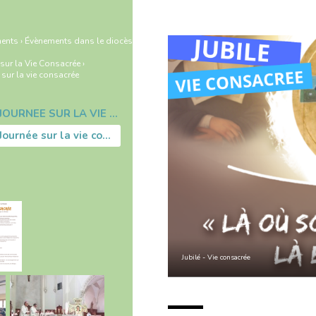
ents
›
Évènements dans le diocèse
›
e sur la Vie Consacrée
›
 sur la vie consacrée
2 FÉVRIER 2023 : JOURNÉE SUR LA VIE CONSACRÉE
2 février 2023 - Journée sur la vie consacrée
Jubilé - Vie consacrée