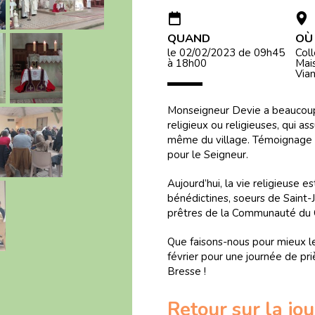
QUAND
OÙ
le 02/02/2023
de 09h45
Col
à 18h00
Mai
Via
Monseigneur Devie a beaucoup
religieux ou religieuses, qui ass
même du village. Témoignage fo
pour le Seigneur.
Aujourd’hui, la vie religieuse e
bénédictines, soeurs de Saint-J
prêtres de la Communauté du 
Que faisons-nous pour mieux le
février pour une journée de pr
Bresse !
Retour sur la jo