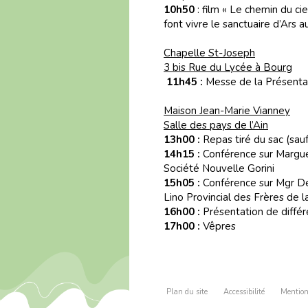
10h50
: film « Le chemin du c
font vivre le sanctuaire d’Ars a
Chapelle St-Joseph
3 bis Rue du Lycée à Bourg
11h45 :
Messe de la Présenta
Maison Jean-Marie Vianney
Salle des pays de l’Ain
13h00 :
Repas tiré du sac (sau
14h15 :
Conférence sur Marguer
Société Nouvelle Gorini
15h05 :
Conférence sur Mgr De
Lino Provincial des Frères de l
16h00 :
Présentation de différ
17h00 :
Vêpres
Plan du site
Accessibilité
Mention