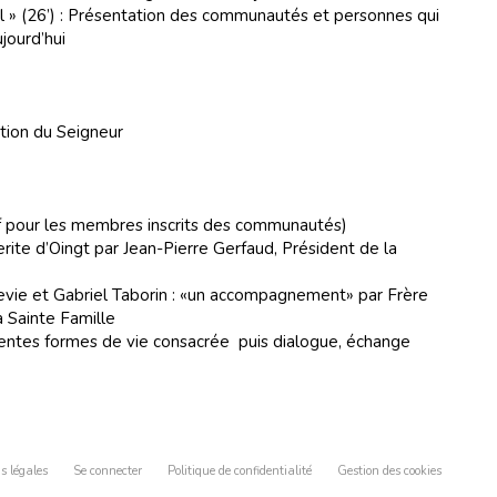
iel » (26’) : Présentation des communautés et personnes qui
ujourd’hui
tion du Seigneur
f pour les membres inscrits des communautés)
ite d’Oingt par Jean-Pierre Gerfaud, Président de la
vie et Gabriel Taborin : «un accompagnement» par Frère
a Sainte Famille
entes formes de vie consacrée puis dialogue, échange
s légales
Se connecter
Politique de confidentialité
Gestion des cookies