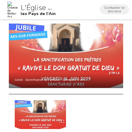
Aller
Outils
L'Église
au
personnels
Contacter le
dans
contenu.
diocèse
les Pays de l'Ain
|
Aller
à
la
navigation
Jubilé - Sanctification des prêtres - Sanctuaire d'Ars