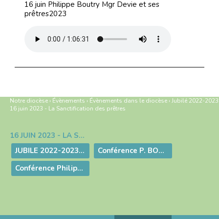
16 juin Philippe Boutry Mgr Devie et ses
prêtres2023
Notre diocèse
›
Évènements
›
Évènements dans le diocèse
›
Jubilé 2022-2023
16 juin 2023 - La Sanctification des prêtres
16 JUIN 2023 - LA SANCTIFICATION DES PRÊTRES
Navigation
JUBILE 2022-2023 - La Sanctification des prêtres
Conférence P. BONINO
Conférence Philippe BOUTRY - "Mgr Devie et ses prêtres"