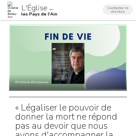
Aller
Outils
L'Église
au
personnels
Contacter le
dans
contenu.
diocèse
les Pays de l'Ain
|
Aller
à
la
navigation
#FinDeVie #Euthanasie
« Légaliser le pouvoir de
donner la mort ne répond
pas au devoir que nous
avons d'accompagner la