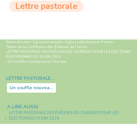
Lettre pastorale
Notre diocèse
›
Eglise universelle
›
Eglise catholique en France
›
Textes de la Conférence des Évêques de France
›
LETTRE PASTORALE DES ÉVÊQUES DE L’EUREGIO POUR LES ÉLECTIONS
EUROPÉENNES DU 9 JUIN 2024
›
Un souffle nouveau pour l’Europe
LETTRE PASTORALE DES ÉVÊQUES DE L’EUREGIO POUR LES ÉLECTIONS EUROPÉENNES DU 9 JUIN 2024
Navigation
Un souffle nouveau pour l’Europe
A LIRE AUSSI
LETTRE PASTORALE DES ÉVÊQUES DE L’EUREGIO POUR LES
ÉLECTIONS DU 9 JUIN 2024