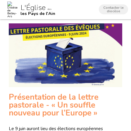
Aller
Outils
L'Église
au
personnels
Contacter le
dans
contenu.
diocèse
les Pays de l'Ain
|
Aller
à
la
navigation
Présentation de la lettre
pastorale - « Un souffle
nouveau pour l’Europe »
Le 9 juin auront lieu des élections européennes