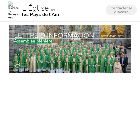
Aller
Outils
L'Église
au
personnels
Contacter le
dans
contenu.
diocèse
les Pays de l'Ain
|
Aller
à
la
navigation