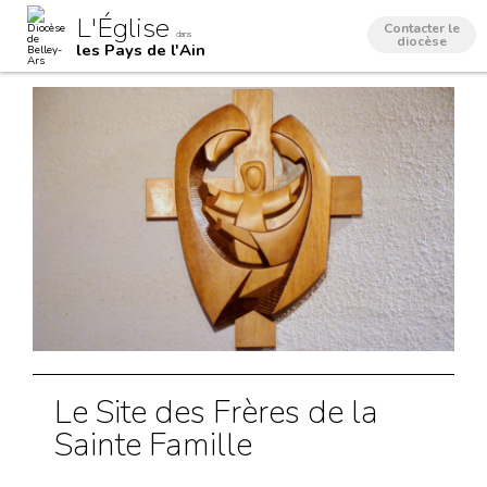
Aller
Outils
L'Église
au
personnels
Contacter le
dans
contenu.
diocèse
les Pays de l'Ain
|
Aller
à
la
navigation
Le Site des Frères de la
Sainte Famille