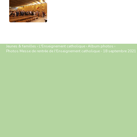
Jeunes & familles
›
L'Enseignement catholique
›
Album photos
›
Photos Messe de rentrée de l'Enseignement catholique - 18 septembre 2021