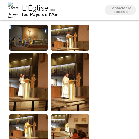
Aller
Outils
L'Église
au
personnels
Contacter le
dans
contenu.
diocèse
les Pays de l'Ain
|
Aller
à
la
navigation