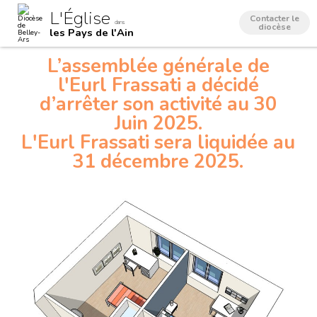
Aller
Outils
L'Église
au
personnels
Contacter le
dans
contenu.
diocèse
les Pays de l'Ain
|
Aller
à
L’assemblée générale de
la
navigation
l'Eurl Frassati a décidé
d’arrêter son activité au 30
Juin 2025.
L'Eurl Frassati sera liquidée au
31 décembre 2025.