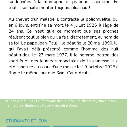
randonnées à la montagne et pratique l’alpinisme. En
tout, il souhaite monter toujours plus haut!
Au chevet d’un malade, il contracte la poliomyélite, qui
en 6 jours, entraîne sa mort, le 4 juillet 1925, à l’âge de
24 ans. Ce n’est qu’à ce moment que ses proches
réalisent tout le bien qu’il a fait, discrètement, au nom de
sa foi. Le pape Jean-Paul II le béatifie le 20 mai 1990, lui
qui l’avait déjà présenté comme l’homme des huit
béatitudes, le 27 mars 1977, il le nomme patron des
sportifs et des Journées mondiales de la jeunesse. Il a
été canonisé au cours d’une messe le 19 octobre 2025 à
Rome le même jour que Saint Carlo Acutis.
Jeunes & familles
›
La Pastorale des Jeunes
›
Etudiants et jeunes pros
›
Fermeture définitive du Foyer Frassati à Bourg
ETUDIANTS ET JEUNES PROS
Navigation