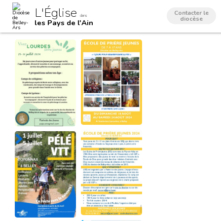
Aller
Outils
L'Église
au
personnels
Contacter le
dans
contenu.
diocèse
les Pays de l'Ain
|
Aller
à
la
navigation