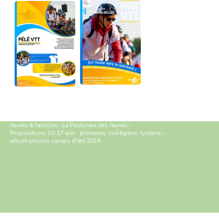
Jeunes & familles
›
La Pastorale des Jeunes
›
Propositions 10-17 ans : primaires, collégiens, lycéens
›
album photos camps d'été 2024