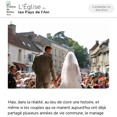
Aller
Outils
L'Église
au
personnels
Contacter le
dans
contenu.
diocèse
les Pays de l'Ain
|
Aller
à
la
navigation
Mais, dans la réalité, au lieu de clore une histoire, et
même si les couples qui se marient aujourd’hui ont déjà
partagé plusieurs années de vie commune, le mariage