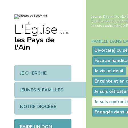
Aller
Outils
au
personnels
contenu.
|
Jeunes & familles
›
La 
Aller
Famille dans la difficu
à
L'Église
Je suis confronté(e) à
la
navigation
dans
les Pays de
FAMILLE DANS LA
Navigation
l'Ain
Divorcé(e) ou sé
Face au handica
Je vis un deuil
JE CHERCHE
Enceinte et en d
JEUNES & FAMILLES
Je suis célibatai
Je suis confront
NOTRE DIOCÈSE
Engagés dans u
FAIRE UN DON