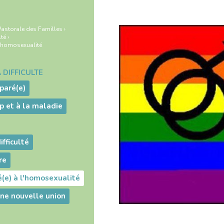
Pastorale des Familles
›
lté
›
 l'homosexualité
 DIFFICULTÉ
paré(e)
p et à la maladie
ifficulté
re
é(e) à l'homosexualité
ne nouvelle union