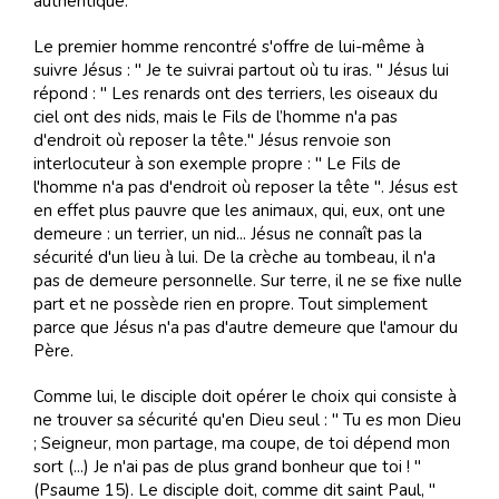
authentique.
Le premier homme rencontré s'offre de lui-même à
suivre Jésus : " Je te suivrai partout où tu iras. " Jésus lui
répond : " Les renards ont des terriers, les oiseaux du
ciel ont des nids, mais le Fils de l’homme n'a pas
d'endroit où reposer la tête." Jésus renvoie son
interlocuteur à son exemple propre : " Le Fils de
l'homme n'a pas d'endroit où reposer la tête ". Jésus est
en effet plus pauvre que les animaux, qui, eux, ont une
demeure : un terrier, un nid... Jésus ne connaît pas la
sécurité d'un lieu à lui. De la crèche au tombeau, il n'a
pas de demeure personnelle. Sur terre, il ne se fixe nulle
part et ne possède rien en propre. Tout simplement
parce que Jésus n'a pas d'autre demeure que l'amour du
Père.
Comme lui, le disciple doit opérer le choix qui consiste à
ne trouver sa sécurité qu'en Dieu seul : " Tu es mon Dieu
; Seigneur, mon partage, ma coupe, de toi dépend mon
sort (...) Je n'ai pas de plus grand bonheur que toi ! "
(Psaume 15). Le disciple doit, comme dit saint Paul, "