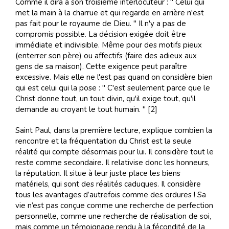
Comme il dira à son troisième interlocuteur : " Celui qui
met la main à la charrue et qui regarde en arrière n'est
pas fait pour le royaume de Dieu. " Il n'y a pas de
compromis possible. La décision exigée doit être
immédiate et indivisible. Même pour des motifs pieux
(enterrer son père) ou affectifs (faire des adieux aux
gens de sa maison). Cette exigence peut paraître
excessive. Mais elle ne l'est pas quand on considère bien
qui est celui qui la pose : " C'est seulement parce que le
Christ donne tout, un tout divin, qu'il exige tout, qu'il
demande au croyant le tout humain. " [2]
Saint Paul, dans la première lecture, explique combien la
rencontre et la fréquentation du Christ est la seule
réalité qui compte désormais pour lui. Il considère tout le
reste comme secondaire. Il relativise donc les honneurs,
la réputation. Il situe à leur juste place les biens
matériels, qui sont des réalités caduques. Il considère
tous les avantages d’autrefois comme des ordures ! Sa
vie n’est pas conçue comme une recherche de perfection
personnelle, comme une recherche de réalisation de soi,
mais comme un témoignage rendu à la fécondité de la