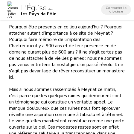
Aller
Outils
L'Église
au
personnels
Contacter le
dans
contenu.
diocèse
les Pays de l'Ain
|
Aller
à
Pourquoi être présents en ce lieu aujourd’hui ? Pourquoi
la
navigation
attacher autant d’importance à ce site de Meyriat ?
Pourquoi faire mémoire de l’implantation des
Chartreux ici il y a 900 ans et de leur présence en de
domaine durant plus de 600 ans ? Il ne s’agit certes pas
de nous attacher à de vieilles pierres : nous ne sommes
pas venus entretenir la nostalgie d’un passé révolu. Il ne
s’agit pas davantage de rêver reconstituer un monastère
ici.
Mais si nous sommes rassemblés à Meyriat ce matin,
c’est parce que les quelques ruines qui demeurent sont
un témoignage qui constitue un véritable appel. Le
manque douloureux que ces ruines nous font éprouver
réveille une aspiration commune à l’absolu et à l’éternel.
Le vide qu’elles manifestent constitue comme une porte
ouverte sur le ciel. Ces modestes restes sont en effet
une référence salutaire à la transcendance, dans une