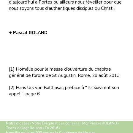
d’aujourd’hui à Portes ou ailleurs nous réveiller pour que
nous soyons tous d’authentiques disciples du Christ !
+ Pascal ROLAND
[1] Homélie pour la messe d’ouverture du chapitre
général de l’ordre de St Augustin, Rome, 28 août 2013
[2] Hans Urs von Balthasar, préface à " Ils suivirent son
appel ", page 6
Notre diocèse
›
Notre Évêque et ses conseils
›
Mgr Pascal ROLAND
›
Textes de Mgr Roland
›
En 2016
›
Homélie pour les 900 ans de la Chartreuse de Meyriat