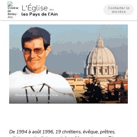
Aller
Outils
L'Église
au
personnels
Contacter le
dans
contenu.
diocèse
les Pays de l'Ain
|
Aller
à
la
navigation
Illustration du diocèse de Nice
De 1994 à août 1996, 19 chrétiens, évêque, prêtres,