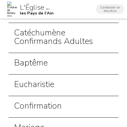
Aller
Outils
L'Église
au
personnels
Contacter le
dans
contenu.
diocèse
les Pays de l'Ain
|
Aller
à
la
Catéchumène
navigation
Confirmands Adultes
Baptême
Eucharistie
Confirmation