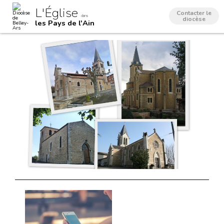
Aller
Outils
L'Église
au
personnels
Contacter le
dans
contenu.
diocèse
les Pays de l'Ain
|
Aller
à
la
navigation