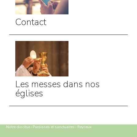
Contact
Les messes dans nos
églises
Notre diocèse
›
Paroisses et sanctuaires
›
Reyrieux