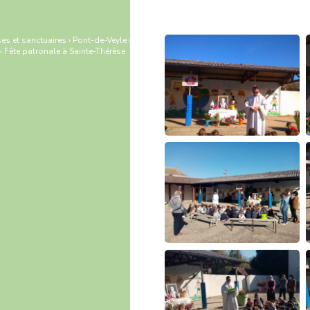
es et sanctuaires
›
Pont-de-Veyle
›
›
Fête patronale à Sainte-Thérèse