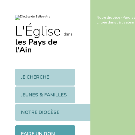
Aller
Outils
au
personnels
contenu.
|
Notre diocèse
›
Paroiss
Aller
Entrée dans Jérusalem
à
L'Église
la
navigation
dans
les Pays de
l'Ain
JE CHERCHE
JEUNES & FAMILLES
NOTRE DIOCÈSE
FAIRE UN DON