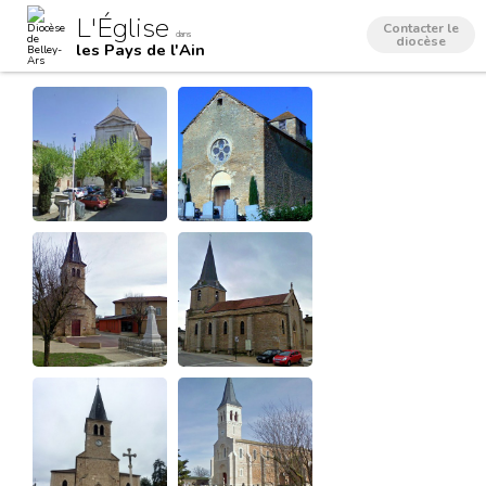
Aller
Outils
L'Église
au
personnels
Contacter le
dans
contenu.
diocèse
les Pays de l'Ain
|
Aller
à
la
navigation