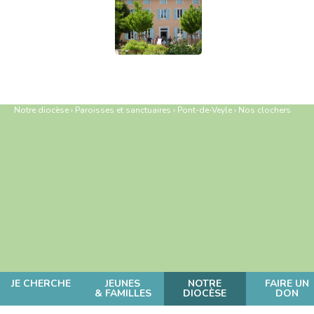
Notre diocèse
›
Paroisses et sanctuaires
›
Pont-de-Veyle
›
Nos clochers
JE CHERCHE
JEUNES
NOTRE
FAIRE UN
& FAMILLES
DIOCÈSE
DON