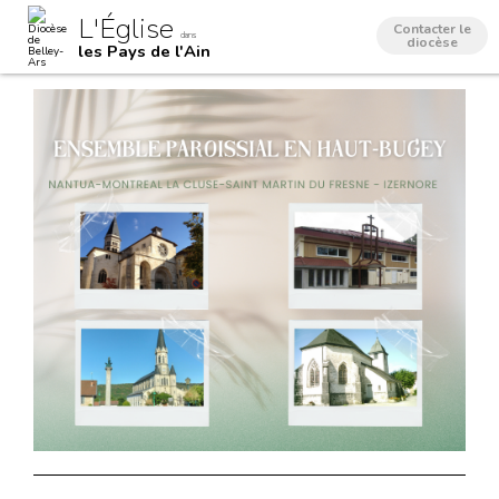
Aller
Outils
L'Église
au
personnels
Contacter le
dans
contenu.
diocèse
les Pays de l'Ain
|
Aller
à
la
navigation