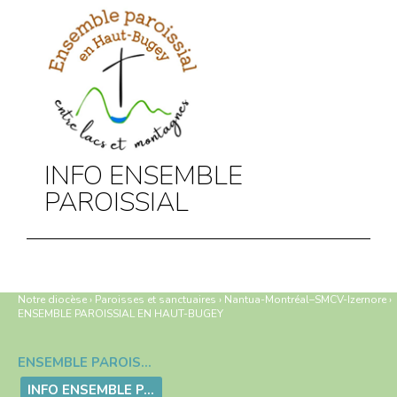
INFO ENSEMBLE
PAROISSIAL
Notre diocèse
›
Paroisses et sanctuaires
›
Nantua-Montréal–SMCV-Izernore
›
ENSEMBLE PAROISSIAL EN HAUT-BUGEY
ENSEMBLE PAROISSIAL EN HAUT-BUGEY
Navigation
INFO ENSEMBLE PAROISSIAL