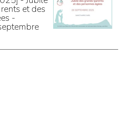
25] - Jubilé
rents et des
es -
septembre