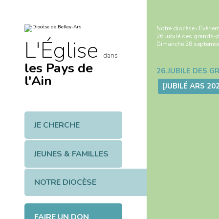
Aller
Outils
au
personnels
contenu.
|
Notre diocèse
›
Évènem
Aller
26.Jubilé des grands-
à
L'Église
Dimanche 28 septembre
la
navigation
dans
les Pays de
Navigation
l'Ain
JE CHERCHE
JEUNES & FAMILLES
NOTRE DIOCÈSE
FAIRE UN DON