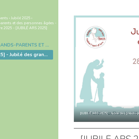
ents
›
Jubilé 2025
›
parents et des personnes âgées -
 2025 - [JUBILÉ ARS 2025]
26.JUBILÉ DES GRANDS-PARENTS ET DES PERSONNES ÂGÉES - DIMANCHE 28 SEPTEMBRE 2025 - [JUBILÉ ARS 2025]
[JUBILÉ ARS 2025] - Jubilé des grands-parents et des personnes âgées - Dimanche 28 septembre 2025
[JUBILÉ ARS 2025] - Jubilé des grands-p