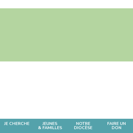
JE CHERCHE
JEUNES
NOTRE
FAIRE UN
& FAMILLES
DIOCÈSE
DON