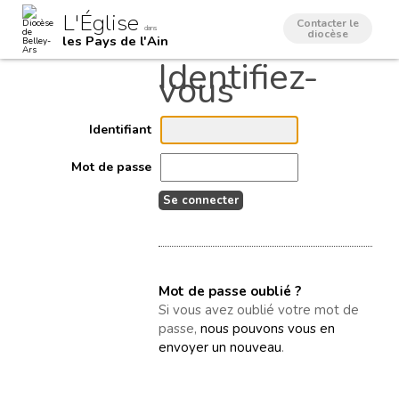
Aller
Outils
L'Église
au
personnels
Contacter le
dans
contenu.
diocèse
les Pays de l'Ain
|
Aller
à
la
navigation
Identifiant
Mot de passe
Mot de passe oublié ?
Si vous avez oublié votre mot de
passe,
nous pouvons vous en
envoyer un nouveau
.