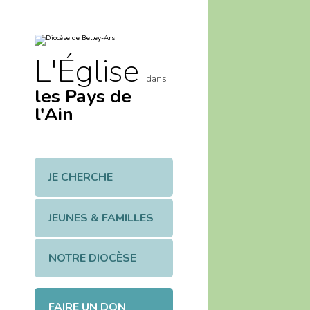
Aller
Outils
au
personnels
contenu.
|
Aller
à
L'Église
la
navigation
dans
les Pays de
l'Ain
JE CHERCHE
JEUNES & FAMILLES
NOTRE DIOCÈSE
FAIRE UN DON