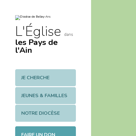
Aller
Outils
au
personnels
contenu.
|
Aller
à
L'Église
la
navigation
dans
les Pays de
l'Ain
JE CHERCHE
JEUNES & FAMILLES
NOTRE DIOCÈSE
FAIRE UN DON